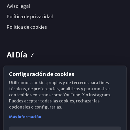
Aviso legal
Política de privacidad
Política de cookies
Al Día
Configuración de cookies
Horarios de Misa
Utilizamos cookies propias y de terceros para fines
Hemeroteca
técnicos, de preferencias, analíticos y para mostrar
contenidos externos como YouTube, X o Instagram.
WhatsApp
Puedes aceptar todas las cookies, rechazar las
opcionales o configurarlas.
Más información