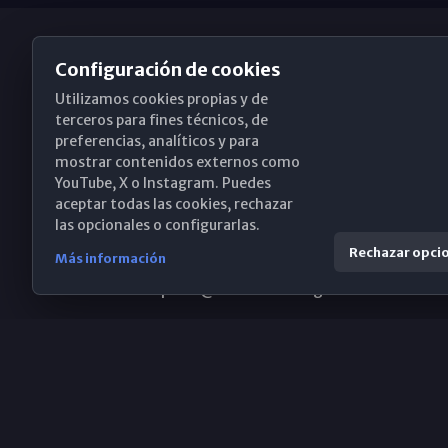
Configuración de cookies
Utilizamos cookies propias y de
Obispado de Málaga
terceros para fines técnicos, de
preferencias, analíticos y para
mostrar contenidos externos como
YouTube, X o Instagram. Puedes
Santa María, 18-20. 29015 Málaga
aceptar todas las cookies, rechazar
las opcionales o configurarlas.
(+34) 952 224 386
Rechazar opci
Más información
obispado@diocesismalaga.es