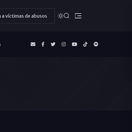
 a víctimas de abusos
a
"