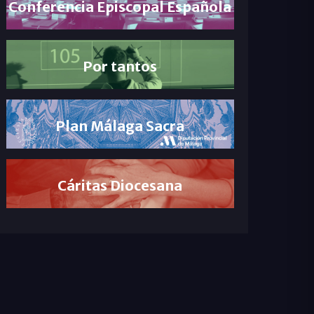
Conferencia Episcopal Española
Por tantos
Plan Málaga Sacra
Cáritas Diocesana