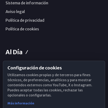
Sistema de información
Aviso legal
Política de privacidad
Política de cookies
Al Día
Configuración de cookies
Horarios de Misa
Utilizamos cookies propias y de terceros para fines
Hemeroteca
técnicos, de preferencias, analíticos y para mostrar
contenidos externos como YouTube, X o Instagram.
WhatsApp
Puedes aceptar todas las cookies, rechazar las
opcionales o configurarlas.
Más información