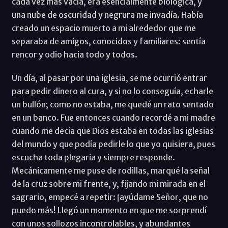
cada vez más vacía, era esencialmente biológica, y
una nube de oscuridad y negrura me invadía. Había
creado un espacio muerto a mi alrededor que me
separaba de amigos, conocidos y familiares: sentía
rencor y odio hacia todo y todos.
Un día, al pasar por una iglesia, se me ocurrió entrar
para pedir dinero al cura, y si no lo conseguía, echarle
un bullón; como no estaba, me quedé un rato sentado
en un banco. Fue entonces cuando recordé a mi madre
cuando me decía que Dios estaba en todas las iglesias
del mundo y que podía pedirle lo que yo quisiera, pues
escucha toda plegaria y siempre responde.
Mecánicamente me puse de rodillas, marqué la señal
de la cruz sobre mi frente, y, fijando mi mirada en el
sagrario, empecé a repetir: ¡ayúdame Señor, que no
puedo más! Llegó un momento en que me sorprendí
con unos sollozos incontrolables, y abundantes