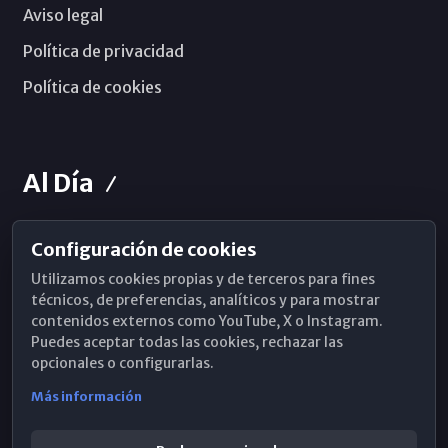
Aviso legal
Política de privacidad
Política de cookies
Al Día
Configuración de cookies
Horarios de Misa
Utilizamos cookies propias y de terceros para fines
Hemeroteca
técnicos, de preferencias, analíticos y para mostrar
contenidos externos como YouTube, X o Instagram.
WhatsApp
Puedes aceptar todas las cookies, rechazar las
opcionales o configurarlas.
Más información