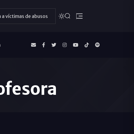
 a víctimas de abusos
a
ofesora