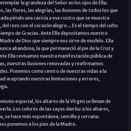
templar la grandeza del Señor en los ojos de Ella.
s, las flores, las alegrías, las ilusiones de todos los que
cada pétalo una caricia a ese rostro que se muestra
del rezo con el corazón alegre... Es el tiempo del culto
n tiempo de Gracias. Ante Ella depositamos nuestro
Madre de Dios que siempre nos sirve de modelo. Ella
 nunca abandona, la que permaneció al pie de la Cruz y
nte Ella revisamos nuestra manifestación pública de
s, nuestras ilusiones renovadas y reafirmamos
des. Ponemos como centro de nuestras vidas a la
ad aceptando nuestras limitaciones y errores,
ega.
nismo especial, los altares de la Virgen se llenan de
erla. Los colores de las sayas dan luz a los altares,
a, se hace más espontánea, sencilla y cercana.
os ponemos a los pies de la Madre.