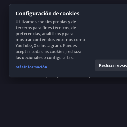
Configuración de cookies
Utilizamos cookies propias y de
Obispado de Málaga
terceros para fines técnicos, de
preferencias, analíticos y para
mostrar contenidos externos como
YouTube, X o Instagram. Puedes
Santa María, 18-20. 29015 Málaga
aceptar todas las cookies, rechazar
las opcionales o configurarlas.
(+34) 952 224 386
Rechazar opci
Más información
obispado@diocesismalaga.es