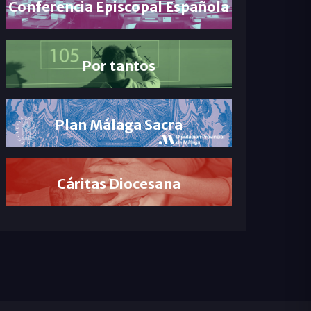
Conferencia Episcopal Española
Por tantos
Plan Málaga Sacra
Cáritas Diocesana