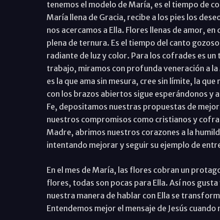
tenemos el modelo de María, es el tiempo de con
María llena de Gracia, recibe a los pies los deseo
nos acercamos a Ella. Flores llenas de amor, en 
plena de ternura. Es el tiempo del canto gozoso, 
radiante de luz y color. Para los cofrades es u
trabajo, miramos con profunda veneración a la 
es la que ama sin mesura, cree sin límite, la que
con los brazos abiertos sigue esperándonos y a
Fe, depositamos nuestras propuestas de mejora
nuestros compromisos como cristianos y cofra
Madre, abrimos nuestros corazones a la humild
intentando mejorar y seguir su ejemplo de entr
En el mes de María, las flores cobran un protago
flores, todas son pocas para Ella. Así nos gusta v
nuestra manera de hablar con Ella se transform
Entendemos mejor el mensaje de Jesús cuando n