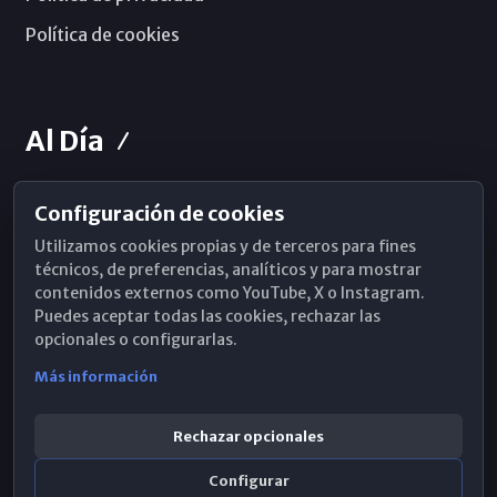
Política de cookies
Al Día
Configuración de cookies
Horarios de Misa
Utilizamos cookies propias y de terceros para fines
Hemeroteca
técnicos, de preferencias, analíticos y para mostrar
contenidos externos como YouTube, X o Instagram.
WhatsApp
Puedes aceptar todas las cookies, rechazar las
opcionales o configurarlas.
Más información
Rechazar opcionales
Configurar