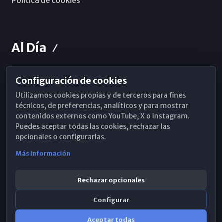
Política de cookies
Al Día
Configuración de cookies
Horarios de Misa
Utilizamos cookies propias y de terceros para fines
Hemeroteca
técnicos, de preferencias, analíticos y para mostrar
contenidos externos como YouTube, X o Instagram.
WhatsApp
Puedes aceptar todas las cookies, rechazar las
opcionales o configurarlas.
Más información
Rechazar opcionales
Configurar
Aceptar todas