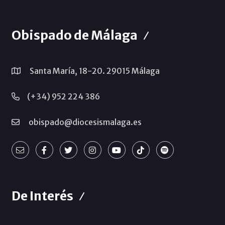
Obispado de Málaga
Santa María, 18-20. 29015 Málaga
(+34) 952 224 386
obispado@diocesismalaga.es
De Interés