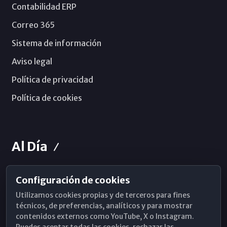
Contabilidad ERP
Correo 365
Sistema de información
Aviso legal
Política de privacidad
Política de cookies
Al Día
Configuración de cookies
Horarios de Misa
Utilizamos cookies propias y de terceros para fines
Hemeroteca
técnicos, de preferencias, analíticos y para mostrar
contenidos externos como YouTube, X o Instagram.
WhatsApp