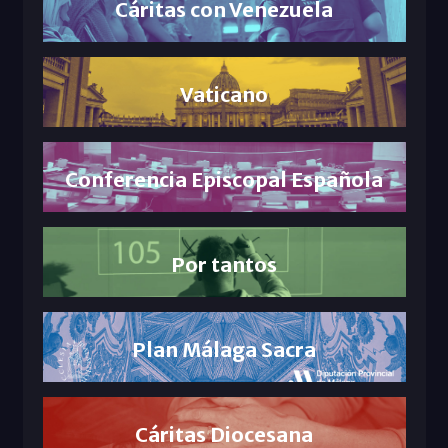
Cáritas con Venezuela
Vaticano
Conferencia Episcopal Española
Por tantos
Plan Málaga Sacra
Cáritas Diocesana