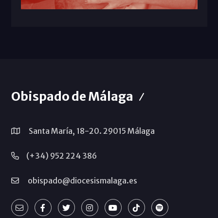
Obispado de Málaga
Santa María, 18-20. 29015 Málaga
(+34) 952 224 386
obispado@diocesismalaga.es