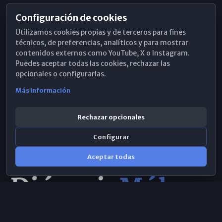
Configuración de cookies
Horarios de Misa
Utilizamos cookies propias y de terceros para fines
Hemeroteca
técnicos, de preferencias, analíticos y para mostrar
contenidos externos como YouTube, X o Instagram.
WhatsApp
Puedes aceptar todas las cookies, rechazar las
opcionales o configurarlas.
Más información
Rechazar opcionales
Configurar
Aceptar todas
Consulta IA
×
© 2026 Obispado de Málaga
Selecciona el área y realiza tu consulta