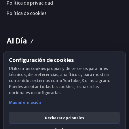
Política de privacidad
Política de cookies
Al Día
Configuración de cookies
Horarios de Misa
Utilizamos cookies propias y de terceros para fines
Hemeroteca
técnicos, de preferencias, analíticos y para mostrar
contenidos externos como YouTube, X o Instagram.
WhatsApp
Puedes aceptar todas las cookies, rechazar las
opcionales o configurarlas.
Más información
Rechazar opcionales