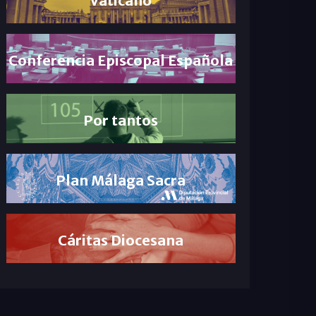
Conferencia Episcopal Española
Por tantos
Plan Málaga Sacra
Cáritas Diocesana