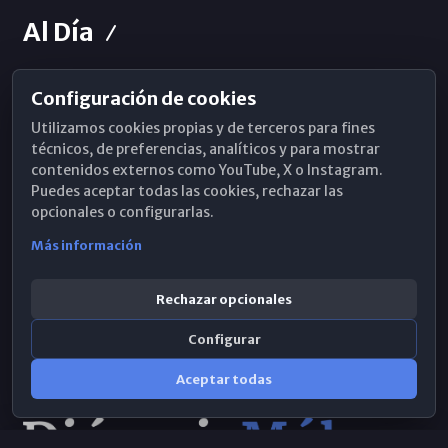
Al Día
Configuración de cookies
Horarios de Misa
Utilizamos cookies propias y de terceros para fines
Hemeroteca
técnicos, de preferencias, analíticos y para mostrar
contenidos externos como YouTube, X o Instagram.
WhatsApp
Puedes aceptar todas las cookies, rechazar las
opcionales o configurarlas.
Más información
Rechazar opcionales
Configurar
Aceptar todas