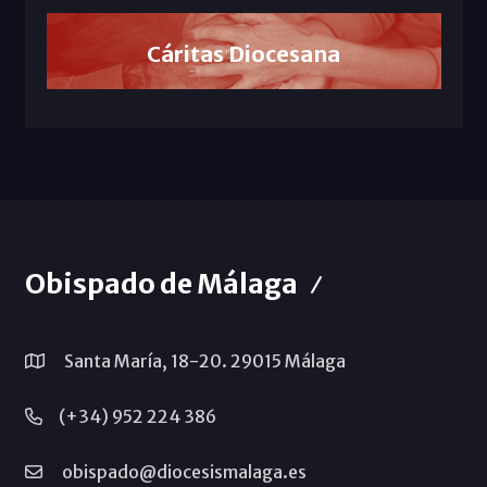
Cáritas Diocesana
Obispado de Málaga
Santa María, 18-20. 29015 Málaga
(+34) 952 224 386
obispado@diocesismalaga.es