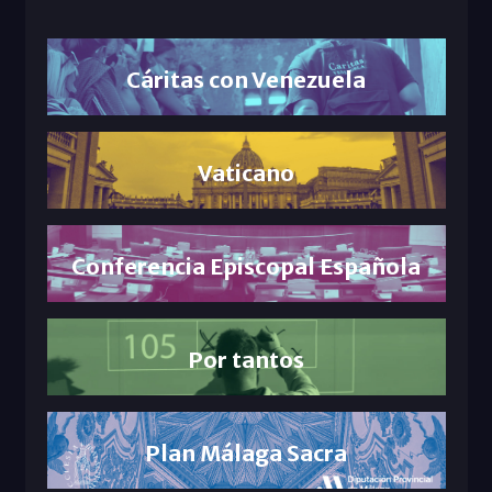
Cáritas con Venezuela
Vaticano
Conferencia Episcopal Española
Por tantos
Plan Málaga Sacra