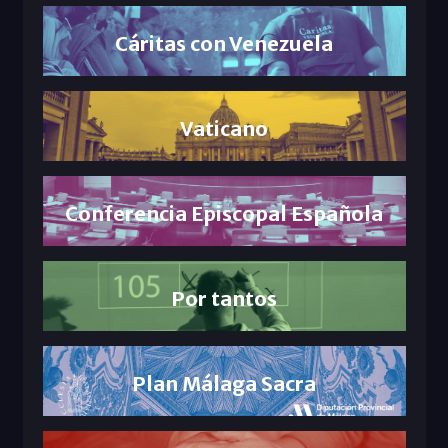
Cáritas con Venezuela
Vaticano
Conferencia Episcopal Española
Por tantos
Plan Málaga Sacra