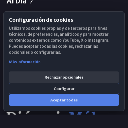
Al Día
Configuración de cookies
Horarios de Misa
Utilizamos cookies propias y de terceros para fines
Hemeroteca
técnicos, de preferencias, analíticos y para mostrar
contenidos externos como YouTube, X o Instagram.
WhatsApp
Puedes aceptar todas las cookies, rechazar las
opcionales o configurarlas.
Más información
Rechazar opcionales
Configurar
Aceptar todas
Consulta IA
×