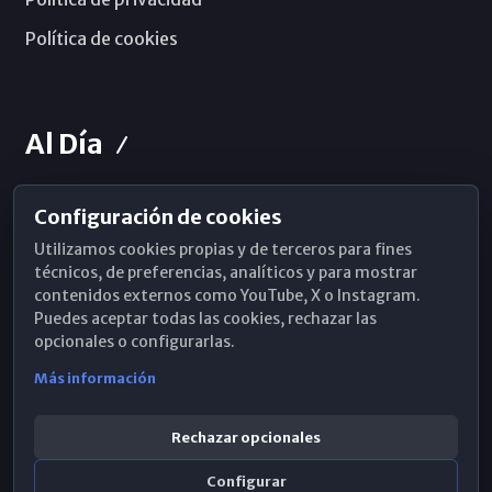
Política de cookies
Al Día
Configuración de cookies
Horarios de Misa
Utilizamos cookies propias y de terceros para fines
Hemeroteca
técnicos, de preferencias, analíticos y para mostrar
contenidos externos como YouTube, X o Instagram.
WhatsApp
Puedes aceptar todas las cookies, rechazar las
opcionales o configurarlas.
Más información
Rechazar opcionales
Configurar