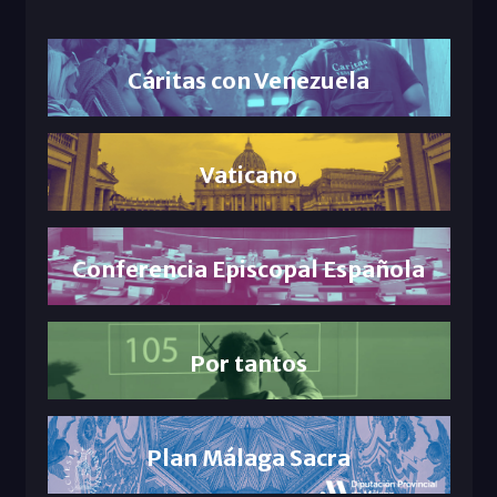
Cáritas con Venezuela
Vaticano
Conferencia Episcopal Española
Por tantos
Plan Málaga Sacra