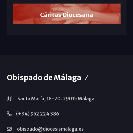
Cáritas Diocesana
Obispado de Málaga
Santa María, 18-20. 29015 Málaga
(+34) 952 224 386
obispado@diocesismalaga.es