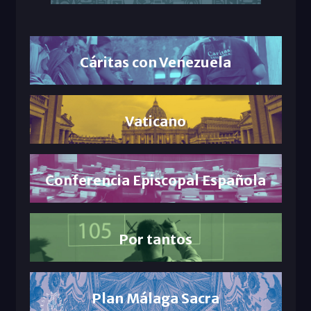
Cáritas con Venezuela
Vaticano
Conferencia Episcopal Española
Por tantos
Plan Málaga Sacra