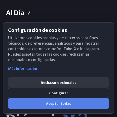
Al Día
Configuración de cookies
Horarios de Misa
Utilizamos cookies propias y de terceros para fines
Hemeroteca
técnicos, de preferencias, analíticos y para mostrar
contenidos externos como YouTube, X o Instagram.
WhatsApp
Puedes aceptar todas las cookies, rechazar las
opcionales o configurarlas.
Más información
Rechazar opcionales
Configurar
Aceptar todas