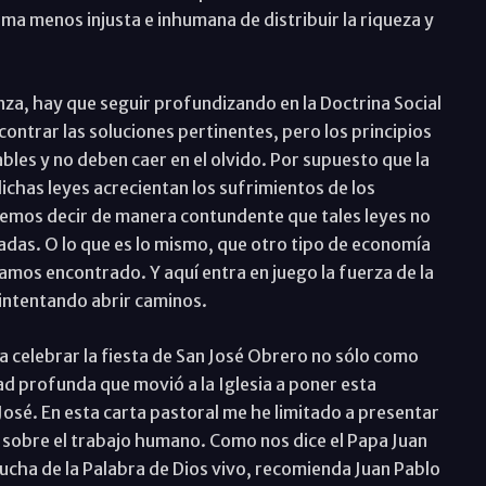
rma menos injusta e inhumana de distribuir la riqueza y
nza, hay que seguir profundizando en la Doctrina Social
ontrar las soluciones pertinentes, pero los principios
les y no deben caer en el olvido. Por supuesto que la
chas leyes acrecientan los sufrimientos de los
odemos decir de manera contundente que tales leyes no
adas. O lo que es lo mismo, que otro tipo de economía
amos encontrado. Y aquí entra en juego la fuerza de la
 intentando abrir caminos.
a celebrar la fiesta de San José Obrero no sólo como
dad profunda que movió a la Iglesia a poner esta
José. En esta carta pastoral me he limitado a presentar
ia sobre el trabajo humano. Como nos dice el Papa Juan
scucha de la Palabra de Dios vivo, recomienda Juan Pablo