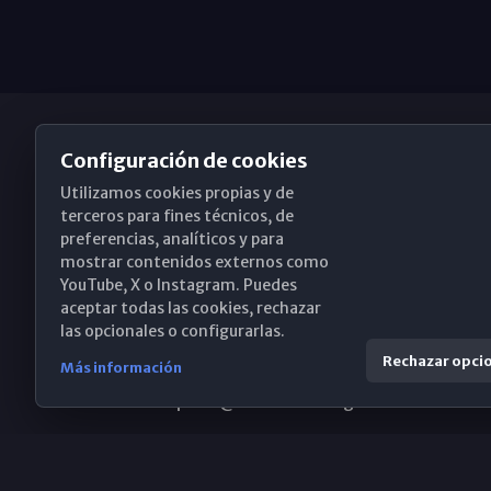
Configuración de cookies
Utilizamos cookies propias y de
Obispado de Málaga
terceros para fines técnicos, de
preferencias, analíticos y para
mostrar contenidos externos como
YouTube, X o Instagram. Puedes
Santa María, 18-20. 29015 Málaga
aceptar todas las cookies, rechazar
las opcionales o configurarlas.
(+34) 952 224 386
Rechazar opci
Más información
obispado@diocesismalaga.es