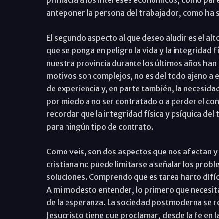
primacía a los intereses económicos, como pare
anteponer la persona del trabajador, como ha sos
El segundo aspecto al que deseo aludir es el al
que se ponga en peligro la vida y la integridad 
nuestra provincia durante los últimos años ha
motivos son complejos, no es del todo ajeno a el
de experiencia y, en parte también, la necesid
por miedo a no ser contratado o a perder el con
recordar que la integridad física y psíquica de
para ningún tipo de contrato.
Como veis, son dos aspectos que nos afectan y 
cristiana no puede limitarse a señalar los pro
soluciones. Comprendo que es tarea harto difíc
A mi modesto entender, lo primero que necesit
de la esperanza. La sociedad postmoderna se re
Jesucristo tiene que proclamar, desde la fe en l