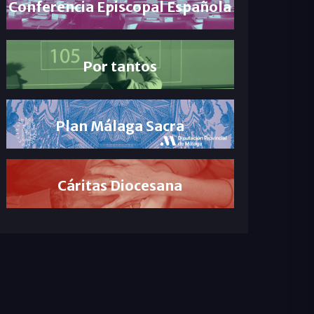
Conferencia Episcopal Española
Por tantos
Plan Málaga Sacra
Cáritas Diocesana