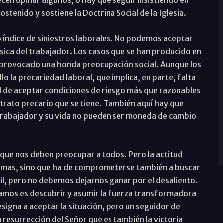
cen opinar algunos, o hay que seguir insistiendo en
tenido y sostiene la Doctrina Social de la Iglesia.
to índice de siniestros laborales. No podemos aceptar
física del trabajador. Los casos que se han producido en
n provocado una honda preocupación social. Aunque los
lo la precariedad laboral, que implica, en parte, falta
ad de aceptar condiciones de riesgo más que razonables
trato precario que se tiene. También aquí hay que
l trabajador y su vida no pueden ser moneda de cambio
que nos deben preocupar a todos. Pero la actitud
blemas, sino que ha de comprometerse también a buscar
il, pero no debemos dejarnos ganar por el desaliento.
amos es descubrir y asumir la fuerza transformadora
signa a aceptar la situación, pero un seguidor de
a resurrección del Señor que es también la victoria