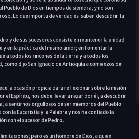
al Pueblo de Dios en tiempos de siembra, y no son
neroso. Lo que importa de verdad es saber descubrir la
edro y de sus sucesores consiste en mantener la unidad
fe y en la práctica del mismo amor; en fomentar la
 a todos los rincones de la tierra y a todos los
ad, como dijo San Ignacio de Antioquía a comienzos del
ece la ocasión propicia para reflexionar sobre la misión
r el Espíritu, nos debe llevar a rezar por él, a descubrir
a; a sentirnos orgullosos de ser miembros del Pueblo
con la Eucaristía y la Palabra y nos ha confiado la
ión con el sucesor de Pedro.
 limitaciones; pero es un hombre de Dios, a quien