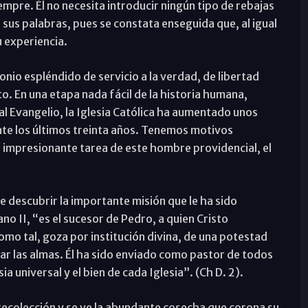
pre. Él no necesita introducir ningún tipo de rebajas
sus palabras, pues se constata enseguida que, al igual
 experiencia.
nio espléndido de servicio a la verdad, de libertad
o. En una etapa nada fácil de la historia humana,
al Evangelio, la Iglesia Católica ha aumentado unos
te los últimos treinta años. Tenemos motivos
la impresionante tarea de este hombre providencial, el
 descubrir la importante misión que le ha sido
o II, “es el sucesor de Pedro, a quien Cristo
o tal, goza por institución divina, de una potestad
ar las almas. Él ha sido enviado como pastor de todos
ia universal y el bien de cada Iglesia”. (Ch D. 2).
 recolección y se ve la abundante cosecha que corona su