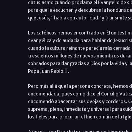
entusiasmo cuando proclama el Evangelio de siem
para que le escuchen y descubran la hondura de 
que Jesús, “habla con autoridad” y transmite su
Los católicos hemos encontrado en Él un testimo
evangélica y de audacia para hablar de Jesucrist
cuando la cultura reinante parecía más cerrada 
trescientos millones de nuevos miembros duran
sobrados para dar gracias a Dios por la vida y 
Papa Juan Pablo II.
Pero más allá que la persona concreta, hemos de
encomendada, pues como dice el Concilio Vatican
encomendó apacentar sus ovejas y corderos. Com
suprema, plena, inmediata y universal para cuid
los fieles para procurar el bien común de la Igles
A veces, a un Papa le toca ejercer en tiempo de