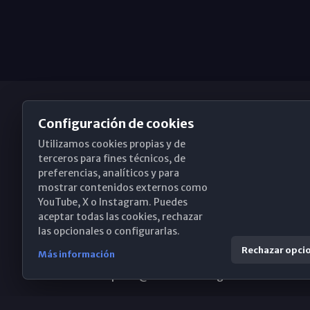
Configuración de cookies
Utilizamos cookies propias y de
Obispado de Málaga
terceros para fines técnicos, de
preferencias, analíticos y para
mostrar contenidos externos como
YouTube, X o Instagram. Puedes
Santa María, 18-20. 29015 Málaga
aceptar todas las cookies, rechazar
las opcionales o configurarlas.
(+34) 952 224 386
Rechazar opci
Más información
obispado@diocesismalaga.es