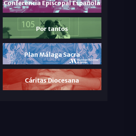
Conferencia Episcopal Española
Por tantos
Plan Málaga Sacra
Cáritas Diocesana