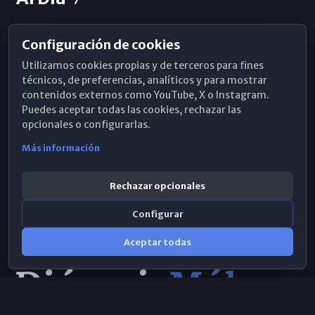
Configuración de cookies
Horarios de Misa
Utilizamos cookies propias y de terceros para fines
Hemeroteca
técnicos, de preferencias, analíticos y para mostrar
contenidos externos como YouTube, X o Instagram.
WhatsApp
Puedes aceptar todas las cookies, rechazar las
opcionales o configurarlas.
Más información
Rechazar opcionales
Configurar
Aceptar todas
Consulta IA
×