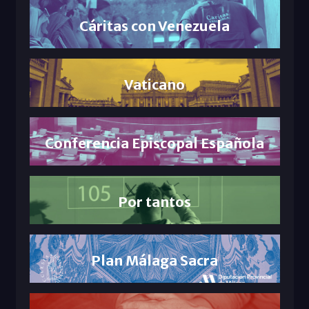
Cáritas con Venezuela
Vaticano
Conferencia Episcopal Española
Por tantos
Plan Málaga Sacra