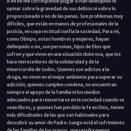
A mí no me corresponde juzgar si han delinquido ni
opinar sobre la gravedad de sus delitos ni sobre lo
proporcionado o no de las penas. Son problemas muy
difíciles, que están en manos de profesionales de la
justicia, en cuya rectitud confía la sociedad. Para mí,
como Obispo, estos hombres y mujeres, hayan
delinquido o no, son personas, hijos de Dios que
sufren y que viven en una situación dolorosa, que los
hace merecedores de la solidaridad y de la
misericordia de todos. Quienes son adictos a la
droga, no viven en el mejor ambiente para superar su
adicción; quienes cumplen condena, no encuentran
siempre el apoyo de la familia ni los medios
adecuados para reinsertarse en la sociedad cuando se
vean libres; y quienes han perdido la fe en Dios, tienen
más dificultades de las que son habituales para
descubrir su amor de Padre. Luego está el sufrimiento
de las familias de los presos, que resulta menos