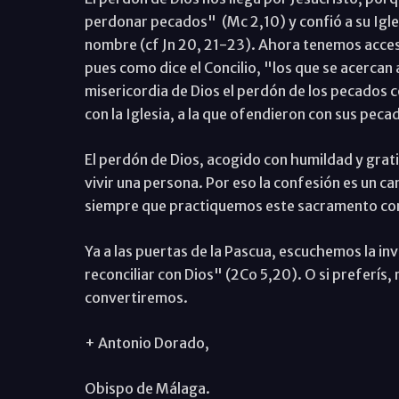
perdonar pecados" (Mc 2,10) y confió a su Igles
nombre (cf Jn 20, 21-23). Ahora tenemos acces
pues como dice el Concilio, "los que se acercan 
misericordia de Dios el perdón de los pecados c
con la Iglesia, a la que ofendieron con sus peca
El perdón de Dios, acogido con humildad y grati
vivir una persona. Por eso la confesión es un c
siempre que practiquemos este sacramento con 
Ya a las puertas de la Pascua, escuchemos la inv
reconciliar con Dios" (2Co 5,20). O si preferís
convertiremos.
+ Antonio Dorado,
Obispo de Málaga.