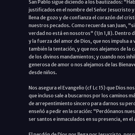
San Pablo sigue diciendo a los bautizados: "Hab
justificados en el nombre del Señor Jesucristo y 
llena de gozo y de confianza el corazón del cris
nuestros pecados. Como recuerda san Juan, "s
verdad no está en nosotros" (1Jn 1,8). Dentro
y la fuerza del amor de Dios, que nos impulsa a
también la tentación, y que nos alejamos de la
de los divinos mandamientos; y cuando nos inhi
generosa de amor o nos alejamos de las Bienav
desde niños.
Nos asegura el Evangelio (cf Lc 15) que Dios no
que incluso sale a buscarnos por los caminos m
de arrepentimiento sincero para darnos su perd
enseñó a pedir en la oración: "Perdónanos nues
ser santos e inmaculados en su presencia, en el 
El perdón de Dios nos llega por Jesucristo, porq