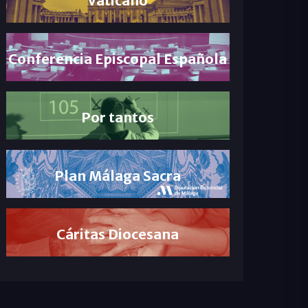
Conferencia Episcopal Española
Por tantos
Plan Málaga Sacra
Cáritas Diocesana