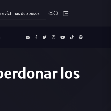
 a víctimas de abusos
a
 perdonar los