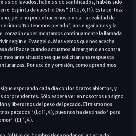
éis sido lavados, habéis sido santificados, habéis sido
en el Espíritu de nuestro Dios" (1Co, 6,11). Esta certeza
tiano, pero no puede hacernos olvidar la realidad de
i decimos:'No tenemos pecado', nos engañamos y la
 del corazón experimentamos continuamente la llamada
 vivir según el Evangelio. Mas vemos que nos acecha
 casa del Padre cuando actuamos al margen o en contra
bimos ante situaciones que solicitan una respuesta
enturanzas. Por acción y omisión, como aprendimos
s sigue esperando cada día con los brazos abiertos, y
ás sorprendentes. Sólo espera ver en nosotros un signo
ón y liberarnos del peso del pecado. El mismo nos
tros pecados" (Lc 11,4), pues nos ha destinado "para
amor" (Ef 1,4).
ue "el Hijo del hombre tiene poder en la tierra de