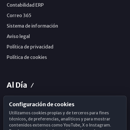
Contabilidad ERP
Correo 365
Sistema de información
Aviso legal
Política de privacidad
Política de cookies
Al Día
Configuración de cookies
Horarios de Misa
Utilizamos cookies propias y de terceros para fines
Hemeroteca
técnicos, de preferencias, analíticos y para mostrar
contenidos externos como YouTube, X o Instagram.
WhatsApp