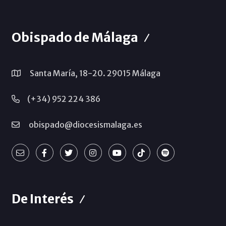
Obispado de Málaga
Santa María, 18-20. 29015 Málaga
(+34) 952 224 386
obispado@diocesismalaga.es
De Interés