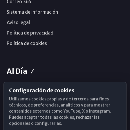
Correo 365
Sistema de información
Aviso legal
Política de privacidad
Política de cookies
Al Día
Configuración de cookies
Horarios de Misa
Utilizamos cookies propias y de terceros para fines
Hemeroteca
técnicos, de preferencias, analíticos y para mostrar
contenidos externos como YouTube, X o Instagram.
WhatsApp
Puedes aceptar todas las cookies, rechazar las
opcionales o configurarlas.