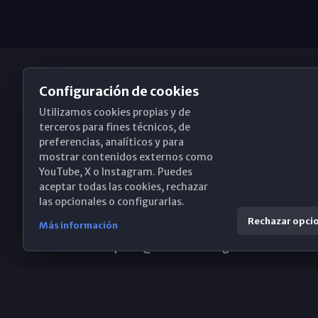
Configuración de cookies
Utilizamos cookies propias y de
Obispado de Málaga
terceros para fines técnicos, de
preferencias, analíticos y para
mostrar contenidos externos como
YouTube, X o Instagram. Puedes
Santa María, 18-20. 29015 Málaga
aceptar todas las cookies, rechazar
las opcionales o configurarlas.
(+34) 952 224 386
Rechazar opci
Más información
obispado@diocesismalaga.es