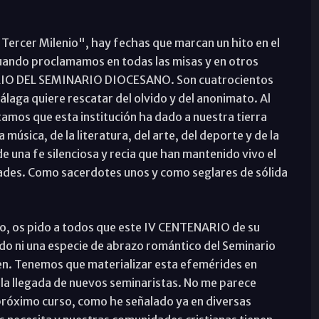
l Tercer Milenio", hay fechas que marcan un hito en el
 cuando proclamamos en todas las misas y en otros
ARIO DEL SEMINARIO DIOCESANO. Son cuatrocientos
Málaga quiere rescatar del olvido y del anonimato. Al
tamos que esta institución ha dado a nuestra tierra
 música, de la literatura, del arte, del deporte y de la
 una fe silenciosa y recia que han mantenido vivo el
dades. Como sacerdotes unos y como seglares de sólida
zo, os pido a todos que este IV CENTENARIO de su
do ni una especie de abrazo romántico del Seminario
nen. Tenemos que materializar esta efemérides en
er la llegada de nuevos seminaristas. No me parece
 próximo curso, como he señalado ya en diversas