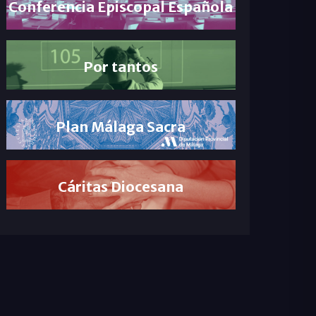
Conferencia Episcopal Española
Por tantos
Plan Málaga Sacra
Cáritas Diocesana