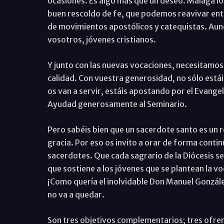
ocasiones. Es algo más que un deseo. Málaga lo
buen rescoldo de fe, que podemos reavivar ent
de movimientos apostólicos y catequistas. Aunq
vosotros, jóvenes cristianos.
Y junto con las nuevas vocaciones, necesitam
calidad. Con vuestra generosidad, no sólo estái
os van a servir, estáis apostando por el Evangel
Ayudad generosamente al Seminario.
Pero sabéis bien que un sacerdote santo es un r
gracia. Por eso os invito a orar de forma conti
sacerdotes. Que cada sagrario de la Diócesis se
que sostiene a los jóvenes que se plantean la vo
¡Como quería el inolvidable Don Manuel Gonzále
no va a quedar.
Son tres objetivos complementarios; tres ofren