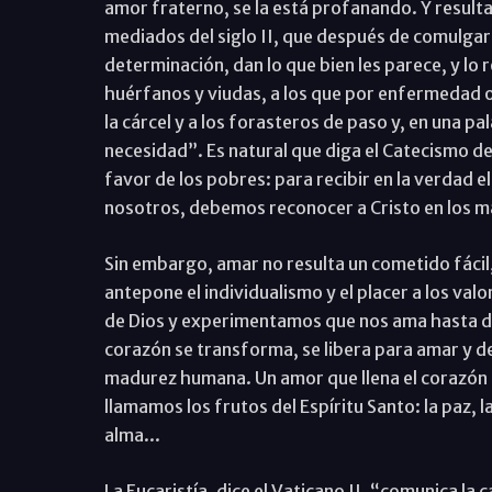
amor fraterno, se la está profanando. Y resulta
mediados del siglo II, que después de comulgar,
determinación, dan lo que bien les parece, y lo r
huérfanos y viudas, a los que por enfermedad o
la cárcel y a los forasteros de paso y, en una pa
necesidad”. Es natural que diga el Catecismo de
favor de los pobres: para recibir en la verdad 
nosotros, debemos reconocer a Cristo en los 
Sin embargo, amar no resulta un cometido fácil,
antepone el individualismo y el placer a los val
de Dios y experimentamos que nos ama hasta da
corazón se transforma, se libera para amar y d
madurez humana. Un amor que llena el corazón 
llamamos los frutos del Espíritu Santo: la paz, l
alma...
La Eucaristía, dice el Vaticano II, “comunica la