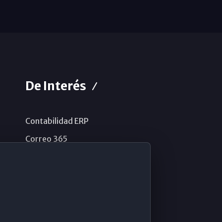
De Interés
Contabilidad ERP
Correo 365
Sistema de información
Aviso legal
Política de privacidad
Política de cookies