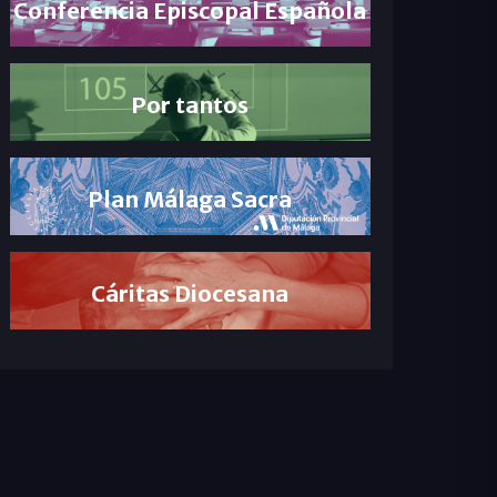
Conferencia Episcopal Española
Por tantos
Plan Málaga Sacra
Cáritas Diocesana