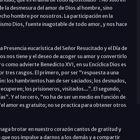
de la desmesura del amor de Dios al hombre, sino
cho hombre por nosotros. La participación en la
mismo Dios, fuente inagotable de todo amor, y nos hace
a Presencia eucarística del Señor Resucitado y el Día de
s nos tiene y el deseo de acoger su amor y convertirlo
o como advierte Benedicto XVI, en su Encíclica Dios es
por tres rasgos. El primero, por ser “respuesta a una
n: los hambrientos han de ser saciados; los desnudos,
ecuperen; los prisioneros, visitados...”. El segundo,
as”. Y el tercero, “no ha de ser un medio en función de
el amor es gratuito; no se practica para obtener otros
 haga brotar en nuestro corazón cantos de gratitud y
o que nos impulse a darnos a los demás y a compartir