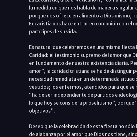
la medida en que nos habla de manera singular 
porque nos ofrece en alimento a Dios mismo, he
Eucaristía nos hace entrar en comunión con el 
partícipes de su vida.
Es natural que celebremos en una misma fiesta l
Caridad: el testimonio supremo del amor que Dio
en fundamento de nuestra existencia diaria. Per
amor”, la caridad cristiana se ha de distinguir 
necesidad inmediata en un determinada situació
vestidos; los enfermos, atendidos para que se r
“ha de ser independiente de partidos e ideologí
lo que hoy se considera proselitismo”, porque “
objetivos”.
Deseo que la celebración de esta fiesta no sólo
de alabanza por el amor que Dios nos tiene, sin