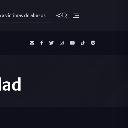
 a víctimas de abusos
a
dad