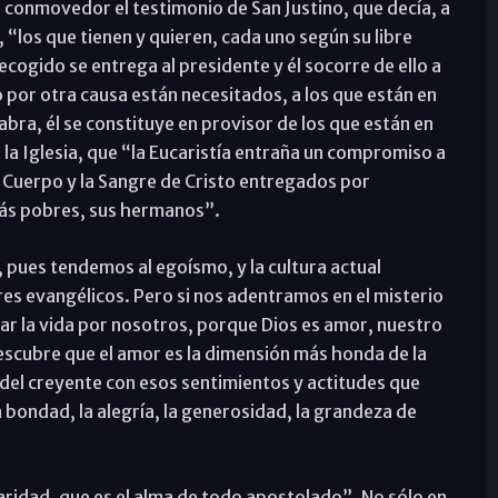
 conmovedor el testimonio de San Justino, que decía, a
 “los que tienen y quieren, cada uno según su libre
ecogido se entrega al presidente y él socorre de ello a
 por otra causa están necesitados, a los que están en
labra, él se constituye en provisor de los que están en
 la Iglesia, que “la Eucaristía entraña un compromiso a
el Cuerpo y la Sangre de Cristo entregados por
más pobres, sus hermanos”.
 pues tendemos al egoísmo, y la cultura actual
ores evangélicos. Pero si nos adentramos en el misterio
r la vida por nosotros, porque Dios es amor, nuestro
escubre que el amor es la dimensión más honda de la
del creyente con esos sentimientos y actitudes que
a bondad, la alegría, la generosidad, la grandeza de
 caridad, que es el alma de todo apostolado”. No sólo en