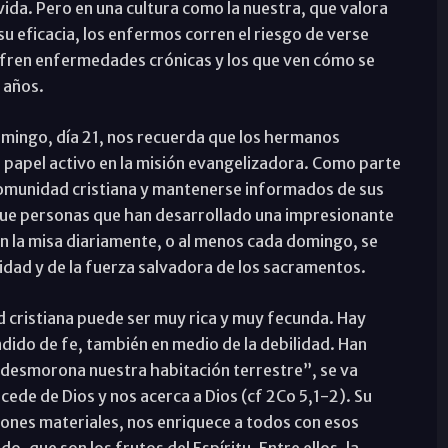
ida. Pero en una cultura como la nuestra, que valora
u eficacia, los enfermos corren el riesgo de verse
ufren enfermedades crónicas y los que ven cómo se
 años.
mingo, día 21, nos recuerda que los hermanos
papel activo en la misión evangelizadora. Como parte
a comunidad cristiana y mantenerse informados de sus
o que personas que han desarrollado una impresionante
en la misa diariamente, o al menos cada domingo, se
idad y de la fuerza salvadora de los sacramentos.
d cristiana puede ser muy rica y muy fecunda. Hay
ido de fe, también en medio de la debilidad. Han
 desmorona nuestra habitación terrestre”, se va
ede de Dios y nos acerca a Dios (cf 2Co 5,1-2). Su
iones materiales, nos enriquece a todos con esos