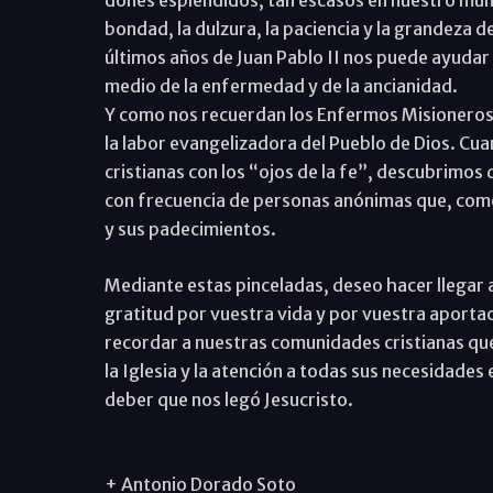
dones espléndidos, tan escasos en nuestro mundo,
bondad, la dulzura, la paciencia y la grandeza 
últimos años de Juan Pablo II nos puede ayudar
medio de la enfermedad y de la ancianidad.
Y como nos recuerdan los Enfermos Misioneros, 
la labor evangelizadora del Pueblo de Dios. C
cristianas con los “ojos de la fe”, descubrimos
con frecuencia de personas anónimas que, como 
y sus padecimientos.
Mediante estas pinceladas, deseo hacer llegar 
gratitud por vuestra vida y por vuestra aportaci
recordar a nuestras comunidades cristianas que 
la Iglesia y la atención a todas sus necesidade
deber que nos legó Jesucristo.
+ Antonio Dorado Soto