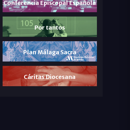
Conferencia Episcopal Española
Por tantos
Plan Málaga Sacra
Cáritas Diocesana