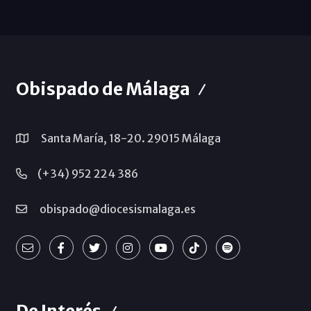
Obispado de Málaga
Santa María, 18-20. 29015 Málaga
(+34) 952 224 386
obispado@diocesismalaga.es