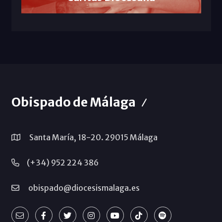
Obispado de Málaga
Santa María, 18-20. 29015 Málaga
(+34) 952 224 386
obispado@diocesismalaga.es