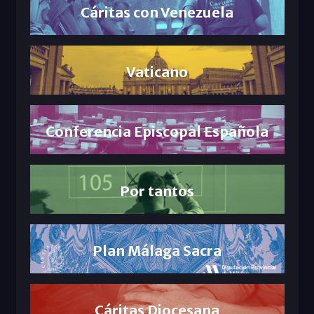
Cáritas con Venezuela
Vaticano
Conferencia Episcopal Española
Por tantos
Plan Málaga Sacra
Cáritas Diocesana