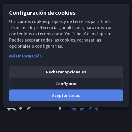
Configuración de cookies
Horarios de Misa
Utilizamos cookies propias y de terceros para fines
Hemeroteca
técnicos, de preferencias, analíticos y para mostrar
contenidos externos como YouTube, X o Instagram.
WhatsApp
Puedes aceptar todas las cookies, rechazar las
opcionales o configurarlas.
Más información
Rechazar opcionales
Configurar
Aceptar todas
Consulta IA
×