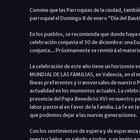
Convine que las Parroquias de la ciudad, tambi
parroquial el Domingo 8 de enero “Día del Baut
En los pueblos, se recomienda que donde haya m
celebración conjunta el 30 de diciembre: una Eu
conjunta... Próximamente se remitirá el materia
La celebración de este año tiene un horizonte 
MUNDIAL DE LAS FAMILIAS, en Valencia, en el mes
líneas preferentes y transversales de nuestro 
actualidad en los momentos actuales. La celebra
presencia del Papa Benedicto XVI en nuestro pa
labor pastoral en favor de la familia. La fe en J
que podemos dejar a las nuevas generaciones.
Con los sentimientos de espera y de esperanza 
nuestro Señor, os saludo a todos, y os invito a 