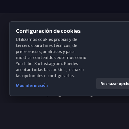
Configuración de cookies
Utilizamos cookies propias y de
Obispado de Málaga
terceros para fines técnicos, de
preferencias, analíticos y para
mostrar contenidos externos como
YouTube, X o Instagram. Puedes
Santa María, 18-20. 29015 Málaga
aceptar todas las cookies, rechazar
las opcionales o configurarlas.
(+34) 952 224 386
Rechazar opci
Más información
obispado@diocesismalaga.es