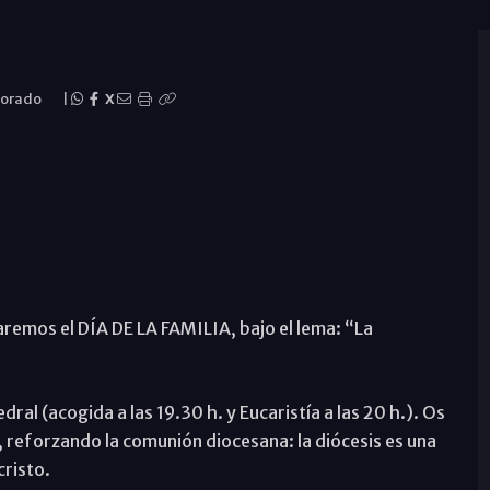
Dorado
|
X
aremos el DÍA DE LA FAMILIA, bajo el lema: “La
dral (acogida a las 19.30 h. y Eucaristía a las 20 h.). Os
ar, reforzando la comunión diocesana: la diócesis es una
cristo.