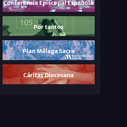
Conferencia Episcopal Española
Por tantos
Plan Málaga Sacra
Cáritas Diocesana