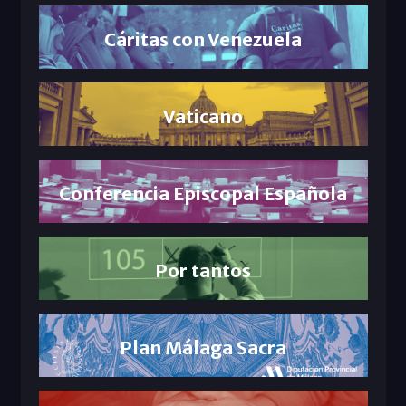
Cáritas con Venezuela
Vaticano
Conferencia Episcopal Española
Por tantos
Plan Málaga Sacra