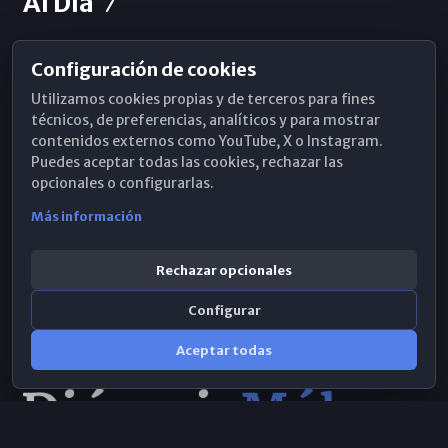
Al Día
Configuración de cookies
Horarios de Misa
Utilizamos cookies propias y de terceros para fines
Hemeroteca
técnicos, de preferencias, analíticos y para mostrar
contenidos externos como YouTube, X o Instagram.
WhatsApp
Puedes aceptar todas las cookies, rechazar las
opcionales o configurarlas.
Más información
Rechazar opcionales
Configurar
Aceptar todas
Consulta IA
×