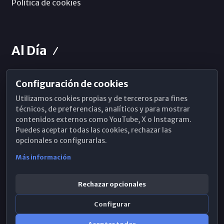
Política de cookies
Al Día
Configuración de cookies
Horarios de Misa
Utilizamos cookies propias y de terceros para fines
Hemeroteca
técnicos, de preferencias, analíticos y para mostrar
contenidos externos como YouTube, X o Instagram.
WhatsApp
Puedes aceptar todas las cookies, rechazar las
opcionales o configurarlas.
Más información
Rechazar opcionales
Configurar