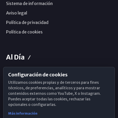
Sistema de información
Aviso legal
Política de privacidad
Política de cookies
Al Día
Configuración de cookies
Horarios de Misa
Utilizamos cookies propias y de terceros para fines
Hemeroteca
técnicos, de preferencias, analíticos y para mostrar
contenidos externos como YouTube, X o Instagram.
WhatsApp
Puedes aceptar todas las cookies, rechazar las
opcionales o configurarlas.
Más información