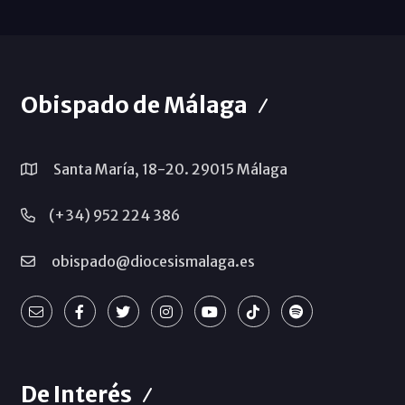
Obispado de Málaga
Santa María, 18-20. 29015 Málaga
(+34) 952 224 386
obispado@diocesismalaga.es
De Interés