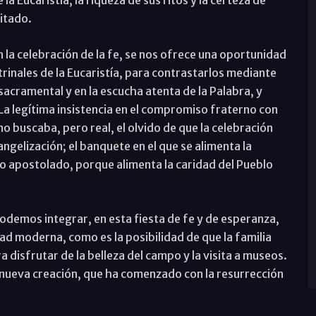
la Eucaristía, la riqueza de sus ritos y la certeza de
citado.
n la celebración de la fe, se nos ofrece una oportunidad
rinales de la Eucaristía, para contrastarlos mediante
sacramental y en la escucha atenta de la Palabra, y
a legítima insistencia en el compromiso fraterno con
 buscaba, pero real, el olvido de que la celebración
vangelización; el banquete en el que se alimenta la
do apostolado, porque alimenta la caridad del Pueblo
podemos integrar, en esta fiesta de fe y de esperanza,
dad moderna, como es la posibilidad de que la familia
a disfrutar de la belleza del campo y la visita a museos.
 la nueva creación, que ha comenzado con la resurrección