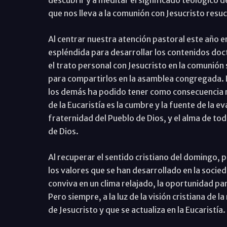
descubrir y a meditar el significado teológico de 
que nos lleva a la comunión con Jesucristo resu
Al centrar nuestra atención pastoral este año e
espléndida para desarrollar los contenidos doct
el trato personal con Jesucristo en la comunión 
para compartirlos en la asamblea congregada. L
los demás ha podido tener como consecuencia no
de la Eucaristía es la cumbre y la fuente de la e
fraternidad del Pueblo de Dios, y el alma de to
de Dios.
Al recuperar el sentido cristiano del domingo, 
los valores que se han desarrollado en la socie
conviva en un clima relajado, la oportunidad par
Pero siempre, a la luz de la visión cristiana de
de Jesucristo y que se actualiza en la Eucaristía.