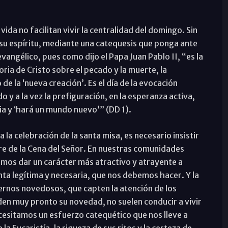
vida no facilitan vivir la centralidad del domingo. Sin
su espíritu, mediante una catequesis que ponga ante
evangélico, pues como dijo el Papa Juan Pablo II, “es la
oria de Cristo sobre el pecado y la muerte, la
o de la ‘nueva creación’. Es el día de la evocación
y a la vez la prefiguración, en la esperanza activa,
ria y ‘hará un mundo nuevo’” (DD 1).
la celebración de la santa misa, es necesario insistir
gre de la Cena del Señor. En nuestras comunidades
mos dar un carácter más atractivo y atrayente a
nta legítima y necesaria, que nos debemos hacer. Y la
ernos novedosos, que capten la atención de los
en muy pronto su novedad, no suelen conducir a vivir
cesitamos un esfuerzo catequético que nos lleve a