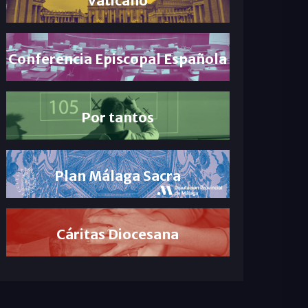
Conferencia Episcopal Española
Por tantos
Plan Málaga Sacra
Cáritas Diocesana