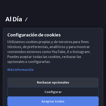
Al Día
Configuración de cookies
Horarios de Misa
Utilizamos cookies propias y de terceros para fines
Hemeroteca
técnicos, de preferencias, analíticos y para mostrar
contenidos externos como YouTube, X o Instagram.
WhatsApp
Puedes aceptar todas las cookies, rechazar las
opcionales o configurarlas.
Más información
Rechazar opcionales
Configurar
Aceptar todas