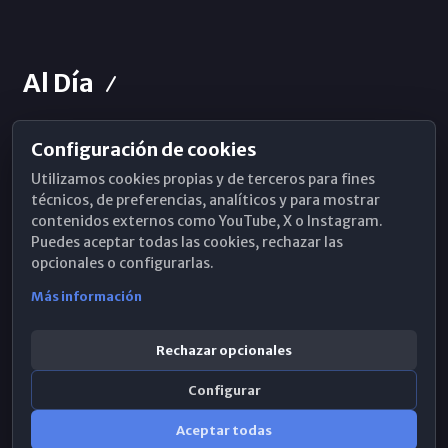
Al Día
Configuración de cookies
Horarios de Misa
Utilizamos cookies propias y de terceros para fines
Hemeroteca
técnicos, de preferencias, analíticos y para mostrar
contenidos externos como YouTube, X o Instagram.
WhatsApp
Puedes aceptar todas las cookies, rechazar las
opcionales o configurarlas.
Más información
Rechazar opcionales
Configurar
Aceptar todas