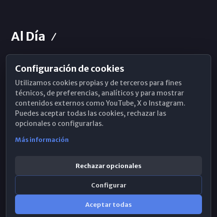
Al Día
Configuración de cookies
Horarios de Misa
Utilizamos cookies propias y de terceros para fines
Hemeroteca
técnicos, de preferencias, analíticos y para mostrar
contenidos externos como YouTube, X o Instagram.
WhatsApp
Puedes aceptar todas las cookies, rechazar las
opcionales o configurarlas.
Más información
Rechazar opcionales
Configurar
Aceptar todas