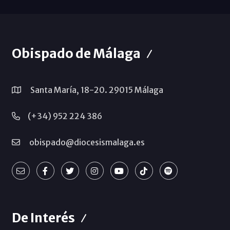
Obispado de Málaga
Santa María, 18-20. 29015 Málaga
(+34) 952 224 386
obispado@diocesismalaga.es
De Interés