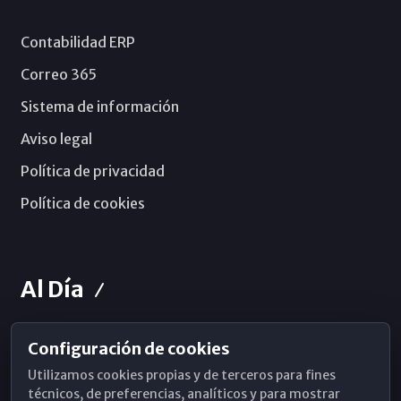
Contabilidad ERP
Correo 365
Sistema de información
Aviso legal
Política de privacidad
Política de cookies
Al Día
Configuración de cookies
Horarios de Misa
Utilizamos cookies propias y de terceros para fines
Hemeroteca
técnicos, de preferencias, analíticos y para mostrar