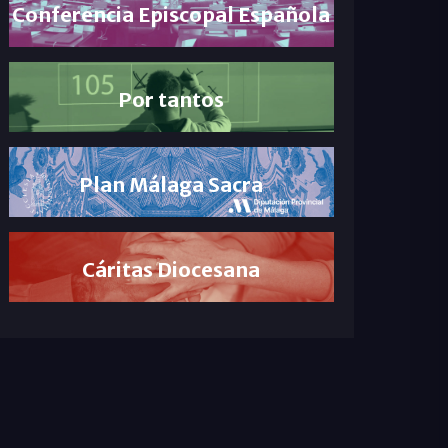
Conferencia Episcopal Española
Por tantos
Plan Málaga Sacra
Cáritas Diocesana