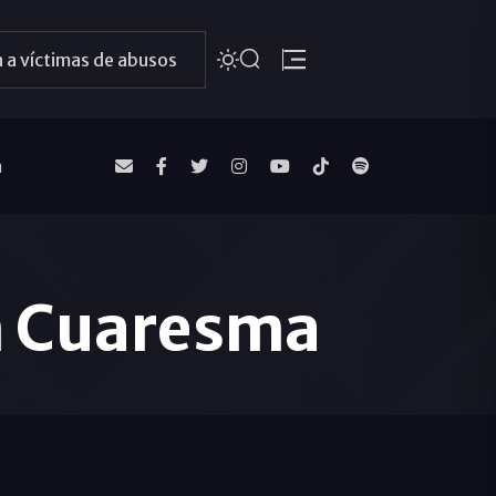
 a víctimas de abusos
a
ón Cuaresma