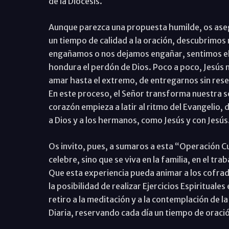
de la Diócesis.
Aunque parezca una propuesta humilde, os ase
un tiempo de calidad a la oración, descubrimo
engañamos o nos dejamos engañar, sentimos el
hondura el perdón de Dios. Poco a poco, Jesús n
amar hasta el extremo, de entregarnos sin reser
En este proceso, el Señor transforma nuestra sen
corazón empieza a latir al ritmo del Evangelio
a Dios y a los hermanos, como Jesús y con Jesús
Os invito, pues, a sumaros a esta “Operación C
celebre, sino que se viva en la familia, en el t
Que esta experiencia pueda animar a los cofrad
la posibilidad de realizar Ejercicios Espiritual
retiro a la meditación y a la contemplación de la 
Diaria, reservando cada día un tiempo de oraci