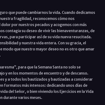
guro que puede cambiarnos la vida. Cuando dedicamos
s nuestra fragilidad, reconocemos cómo nos
 dolor por nuestros pecados y acogemos con más
os contagia su deseo de vivir las bienaventuranzas, de
vas, para participar así de su vida nueva resucitada.
sibilidad y nuestra vida entera. Con su gracia, el
, de modo que nuestro mayor deseo no es otro que amar
.
uaresma”, para que la Semana Santa no solo se
rabajo y en los momentos de encuentro y de descanso.
es y a todos los bautizados y bautizadas a considerar
es en formatos más intensos: dedicando unos días de
vida del Señor, o bien viviendo los Ejercicios en la Vida
ón durante varios meses.