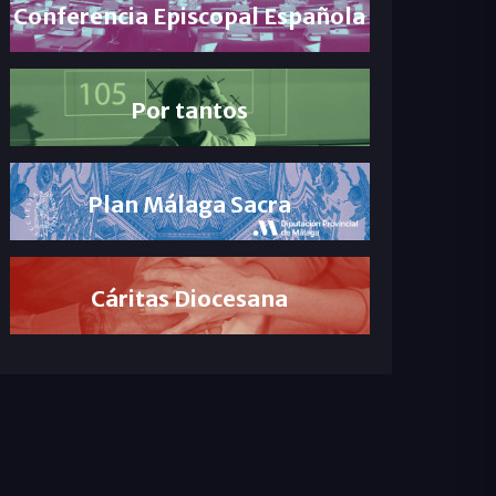
Conferencia Episcopal Española
Por tantos
Plan Málaga Sacra
Cáritas Diocesana