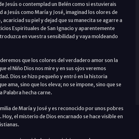
de Jesús o contemplad un Belén como si estuvierais
d a Jesús como María y José, imaginad los olores de
, acariciad su piel y dejad que su manecita se agarre a
ercicios Espirituales de San Ignacio y aparentemente
 introduzca en vuestra sensibilidad y vaya moldeando
enderemos que los colores del verdadero amor son la
que el Niño Dios nos mire y en sus ojos veremos
dad. Dios se hizo pequeño y entró en la historia
que ama, sino que los eleva; no se impone, sino que se
a Palabra hecha carne.
familia de María y José y es reconocido por unos pobres
 Hoy, el misterio de Dios encarnado se hace visible en
istianas.