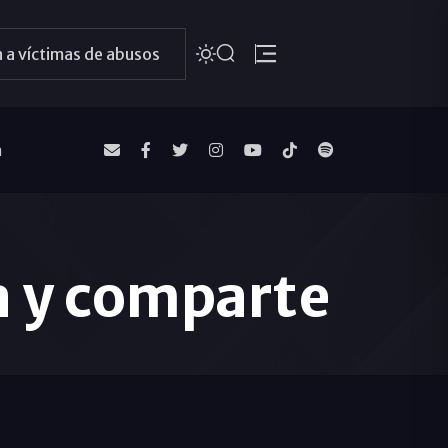
 a víctimas de abusos
a
a y comparte