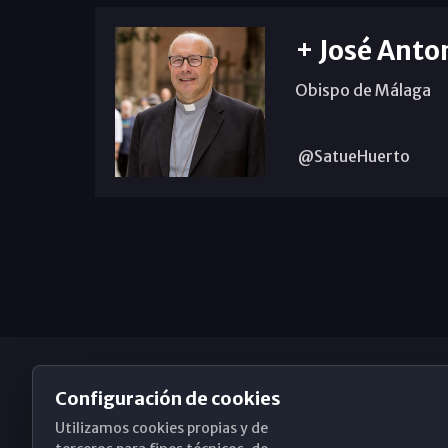
+ José Anto
Obispo de Málaga
@SatueHuerto
Configuración de cookies
Utilizamos cookies propias y de
Obispado de Málaga