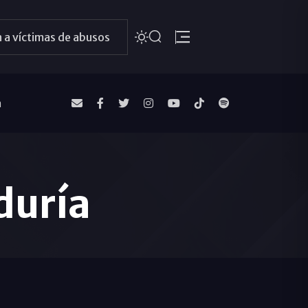
 a víctimas de abusos
a
duría