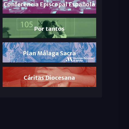
Conferencia Episcopal Española
Por tantos
Plan Málaga Sacra
Cáritas Diocesana