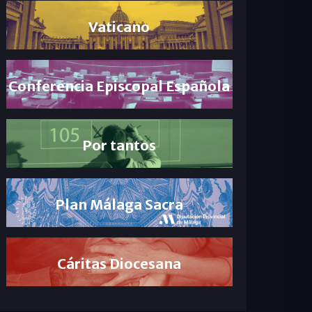
Vaticano
Conferencia Episcopal Española
Por tantos
Plan Málaga Sacra
Cáritas Diocesana