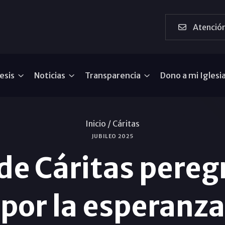
Atención
esis
Noticias
Transparencia
Dono a mi Iglesi
Inicio /
Cáritas
JUBILEO 2025
 de Cáritas pereg
por la esperanza