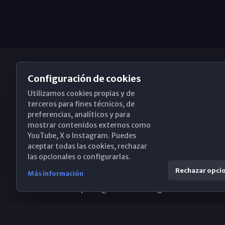
Configuración de cookies
Utilizamos cookies propias y de
Obispado de Málaga
terceros para fines técnicos, de
preferencias, analíticos y para
mostrar contenidos externos como
YouTube, X o Instagram. Puedes
Santa María, 18-20. 29015 Málaga
aceptar todas las cookies, rechazar
las opcionales o configurarlas.
(+34) 952 224 386
Rechazar opci
Más información
obispado@diocesismalaga.es