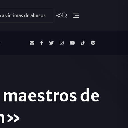
 a víctimas de abusos
a
n maestros de
ón»