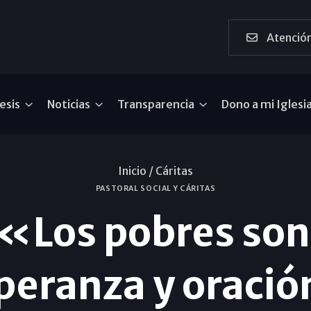
Atención
esis
Noticias
Transparencia
Dono a mi Iglesi
Inicio /
Cáritas
PASTORAL SOCIAL Y CÁRITAS
 «Los pobres so
peranza y oraci