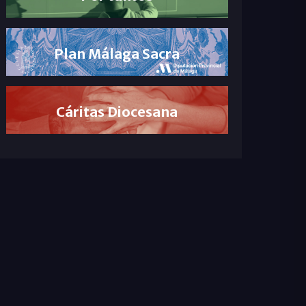
Plan Málaga Sacra
Cáritas Diocesana