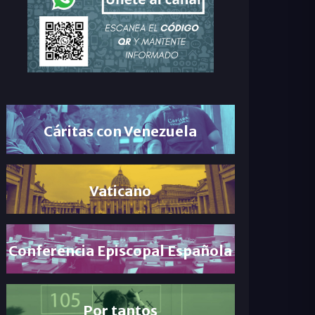
Cáritas con Venezuela
Vaticano
Conferencia Episcopal Española
Por tantos