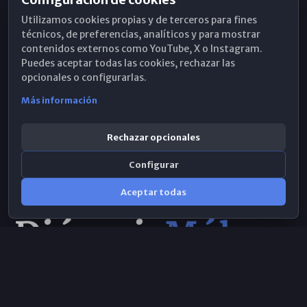
Horarios de Misa
Utilizamos cookies propias y de terceros para fines
Hemeroteca
técnicos, de preferencias, analíticos y para mostrar
contenidos externos como YouTube, X o Instagram.
WhatsApp
Puedes aceptar todas las cookies, rechazar las
opcionales o configurarlas.
Más información
Rechazar opcionales
Configurar
Aceptar todas
Consulta IA
×
© 2026 Obispado de Málaga
Selecciona el área y realiza tu consulta