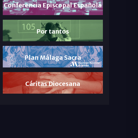
Conferencia Episcopal Española
Por tantos
Plan Málaga Sacra
Cáritas Diocesana