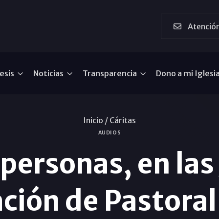
Atención
esis
Noticias
Transparencia
Dono a mi Iglesi
Inicio /
Cáritas
AUDIOS
personas, en las
ción de Pastoral 