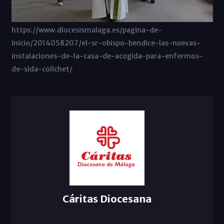
https://www.diocesismalaga.es/pagina-de-
inicio/2014058207/el-sr-obispo-bendice-las-nuevas-
instalaciones-de-la-casa-de-acogida-para-enfermos-
de-sida-colichet/
Cáritas Diocesana