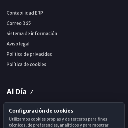
Contabilidad ERP
Correo 365
Sistema de información
Aviso legal
Política de privacidad
Política de cookies
Al Día
Configuración de cookies
Horarios de Misa
Utilizamos cookies propias y de terceros para fines
Hemeroteca
técnicos, de preferencias, analíticos y para mostrar