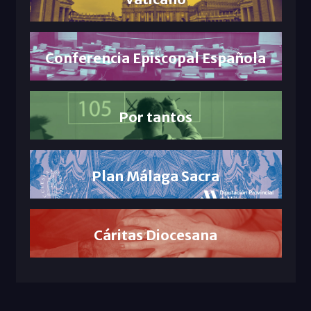
Conferencia Episcopal Española
Por tantos
Plan Málaga Sacra
Cáritas Diocesana