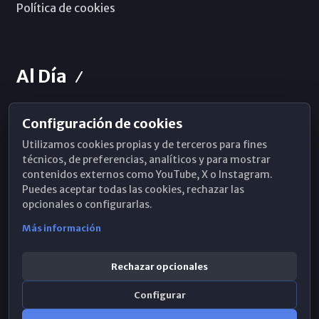
Política de cookies
Al Día
Configuración de cookies
Horarios de Misa
Utilizamos cookies propias y de terceros para fines
Hemeroteca
técnicos, de preferencias, analíticos y para mostrar
contenidos externos como YouTube, X o Instagram.
WhatsApp
Puedes aceptar todas las cookies, rechazar las
opcionales o configurarlas.
Más información
Rechazar opcionales
Configurar