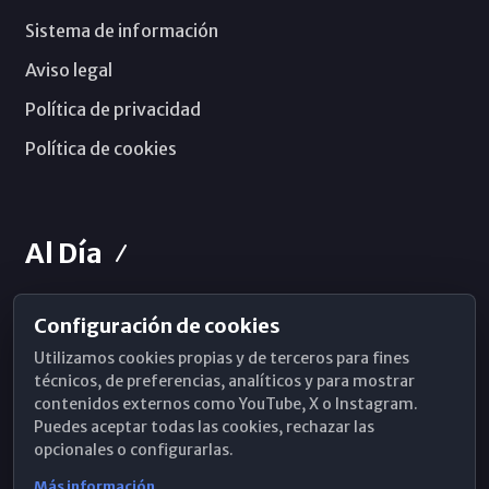
Sistema de información
Aviso legal
Política de privacidad
Política de cookies
Al Día
Configuración de cookies
Horarios de Misa
Utilizamos cookies propias y de terceros para fines
Hemeroteca
técnicos, de preferencias, analíticos y para mostrar
contenidos externos como YouTube, X o Instagram.
WhatsApp
Puedes aceptar todas las cookies, rechazar las
opcionales o configurarlas.
Más información