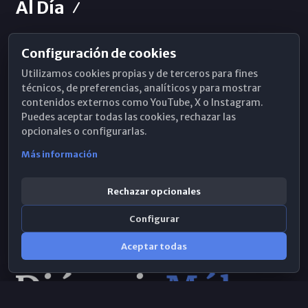
Al Día
Configuración de cookies
Horarios de Misa
Utilizamos cookies propias y de terceros para fines
Hemeroteca
técnicos, de preferencias, analíticos y para mostrar
contenidos externos como YouTube, X o Instagram.
WhatsApp
Puedes aceptar todas las cookies, rechazar las
opcionales o configurarlas.
Más información
Rechazar opcionales
Configurar
Aceptar todas
Consulta IA
×