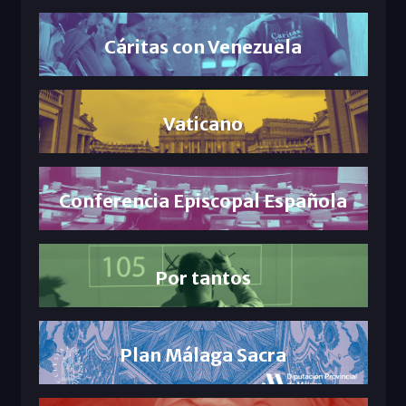
Cáritas con Venezuela
Vaticano
Conferencia Episcopal Española
Por tantos
Plan Málaga Sacra