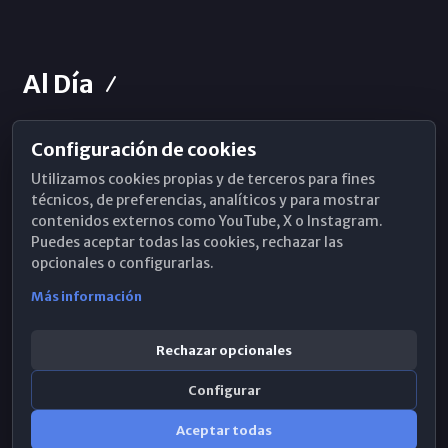
Al Día
Configuración de cookies
Horarios de Misa
Utilizamos cookies propias y de terceros para fines
Hemeroteca
técnicos, de preferencias, analíticos y para mostrar
contenidos externos como YouTube, X o Instagram.
WhatsApp
Puedes aceptar todas las cookies, rechazar las
opcionales o configurarlas.
Más información
Rechazar opcionales
Configurar
Aceptar todas